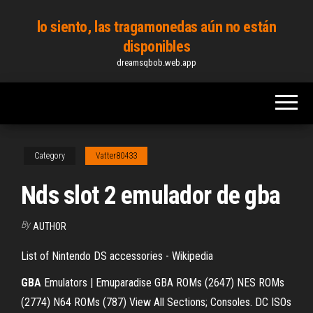
Skip
lo siento, las tragamonedas aún no están
to
disponibles
the
dreamsqbob.web.app
content
Category
Vatter80433
Nds slot 2 emulador de gba
By
AUTHOR
List of Nintendo DS accessories - Wikipedia
GBA
Emulators | Emuparadise GBA ROMs (2647) NES ROMs
(2774) N64 ROMs (787) View All Sections; Consoles. DC ISOs