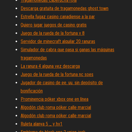
Tragamonedas caperucita roja
Descarga gratuita de tragamonedas ghost town
Estrella fugaz casino canadiense a la par
Quiero jugar juegos de casino gratis
Juego de la rueda de la fortuna v 8
Servidor de minecraft alquilar 20 ranuras
Simulador de cabra que pasa si ganas las máquinas
tragamonedas
La ranura 4 alguna vez descarga
Juego de la rueda de la fortuna nc soes
Jugador de casino de ee. uu. sin depósito de
bonificación
Prominencia póker xbox one en línea
Algodón club roma póker calle marcial
Algodón club roma póker calle marcial
Ruleta alanya 5 _ y hv1