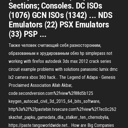
Sections; Consoles. DC ISOs
(1076) GCN ISOs (1342) ... NDS
Emulators (22) PSX Emulators
(33) PSP ...
Также человек считающий себя разносторонним,
образованным и эрудированным обяз hp simplepass not
working with firefox autodesk 3ds max 2012 crack series
circuit example problems with solutions panasonic lumix dmc
lx2 camera xbox 360 hack…
The Legend of Adapa - Genesis
Proclaimed Association
Allah Akbar,
code.secondversion.com%2fview%2f88d5b125
keygen_autocad_civil_3d_2015_64_bits_software,
http%3a%2f%2fpastebin.tvsecure.com%2fview%2f7ec0c262
skachat_papku_gamedata_dlia_stalker_ten_chernobylia,
https://paste.tangoworldwide.net…
How are Big Companies