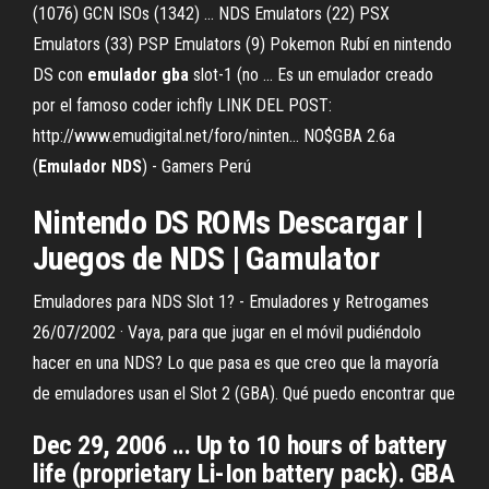
(1076) GCN ISOs (1342) ... NDS Emulators (22) PSX
Emulators (33) PSP Emulators (9) Pokemon Rubí en nintendo
DS con
emulador
gba
slot-1 (no ... Es un emulador creado
por el famoso coder ichfly LINK DEL POST:
http://www.emudigital.net/foro/ninten... NO$GBA 2.6a
(
Emulador
NDS
) - Gamers Perú
Nintendo DS
ROMs Descargar |
Juegos
de
NDS
| Gamulator
Emuladores para NDS Slot 1? - Emuladores y Retrogames
26/07/2002 · Vaya, para que jugar en el móvil pudiéndolo
hacer en una NDS? Lo que pasa es que creo que la mayoría
de emuladores usan el Slot 2 (GBA). Qué puedo encontrar que
Dec 29, 2006 ... Up to 10 hours of battery
life (proprietary Li-Ion battery pack). GBA