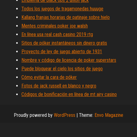
Emblema de black ops 2 union jack
Todos los juegos de tragamonedas huuuge
Kallang franjas horarias de patinaje sobre hielo
Mentes criminales poker joe walsh
En línea usa real cash casino 2019 rtg
Sitios de póker instantáneos sin dinero gratis
Proyecto de ley de juego abierto de 1931
Nombre y código de licencia de poker superstars
Puede bloquear el cielo los sitios de juego
Cómo evitar la cara de póker
Fotos de jack russell en blanco y negro
Códigos de bonificación en línea de mt airy casino
Proudly powered by
WordPress
|
Theme:
Envo Magazine