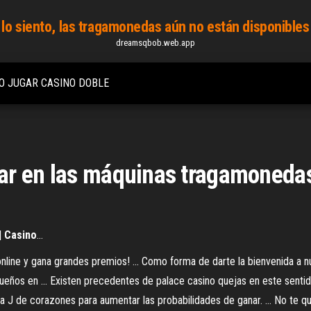
lo siento, las tragamonedas aún no están disponibles
dreamsqbob.web.app
O JUGAR CASINO DOBLE
ar en las máquinas tragamonedas
|
Casino
…
online y gana grandes premios! ... Como forma de darte la bienvenida a nu
eños en ... Existen precedentes de palace casino quejas en este sentid
 la J de corazones para aumentar las probabilidades de ganar. ... No te q