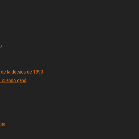
o
a de la década de 1990
s cuando ganó
ria