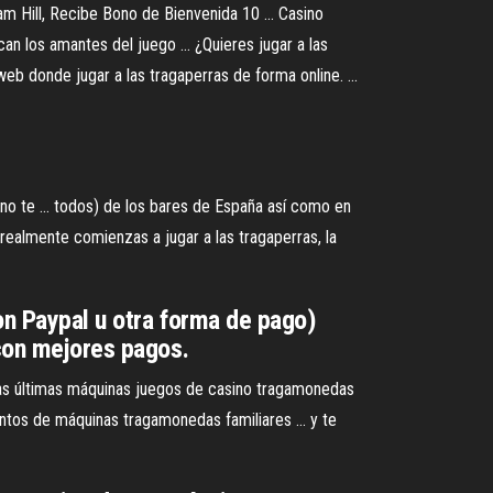
am Hill, Recibe Bono de Bienvenida 10 ... Casino
n los amantes del juego ... ¿Quieres jugar a las
web donde jugar a las tragaperras de forma online. ...
o te ... todos) de los bares de España así como en
 realmente comienzas a jugar a las tragaperras, la
con Paypal u otra forma de pago)
 con mejores pagos.
las últimas máquinas juegos de casino tragamonedas
tos de máquinas tragamonedas familiares ... y te