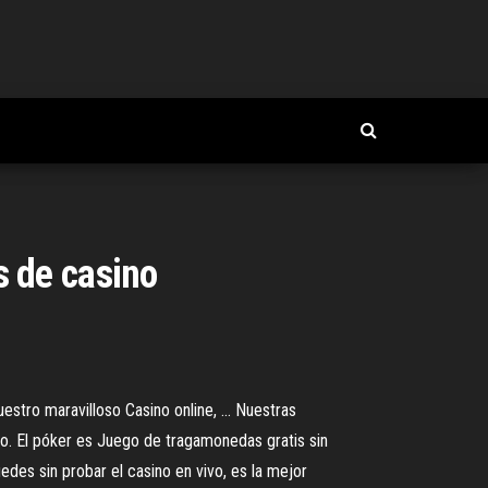
 de casino
estro maravilloso Casino online, ... Nuestras
o. El póker es Juego de tragamonedas gratis sin
uedes sin probar el casino en vivo, es la mejor