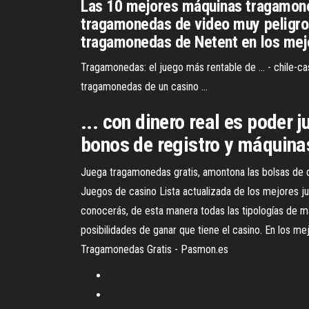
Las 10 mejores máquinas tragamone
tragamonedas de video muy peligro
tragamonedas de Netent en los mejo
Tragamonedas: el juego más rentable de ... - chile-ca
tragamonedas de un casino ...
... con dinero real es poder 
bonos de registro y máquinas
Juega tragamonedas gratis, amontona las bolsas de 
Juegos de casino Lista actualizada de los mejores ju
conocerás, de esta manera todas las tipologías de máq
posibilidades de ganar que tiene el casino. En los 
Tragamonedas Gratis - Pasmon.es