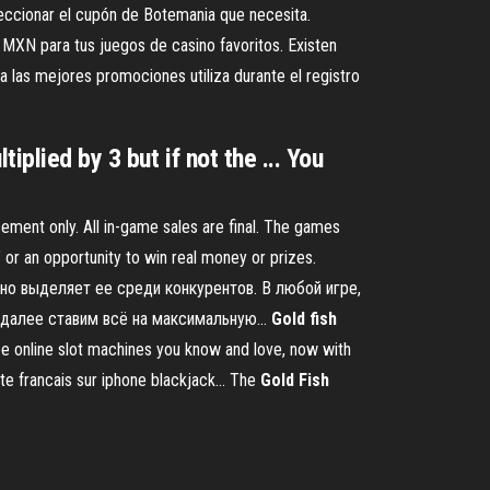
ccionar el cupón de Botemania que necesita.
 MXN para tus juegos de casino favoritos. Existen
 las mejores promociones utiliza durante el registro
plied by 3 but if not the ... You
ement only. All in-game sales are final. The games
 or an opportunity to win real money or prizes.
но выделяет ее среди конкурентов. В любой игре,
 далее ставим всё на максимальную...
Gold
fish
ree online slot machines you know and love, now with
e francais sur iphone blackjack... The
Gold
Fish