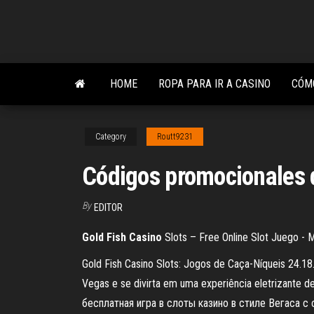
Skip
to
the
content
HOME
ROPA PARA IR A CASINO
CÓM
Category
Routt9231
Códigos promocionales d
By
EDITOR
Gold
Fish
Casino
Slots – Free Online Slot Juego - 
Gold Fish Casino Slots: Jogos de Caça-Níqueis 24.18.
Vegas e se divirta em uma experiência eletrizante d
бесплатная игра в слоты казино в стиле Вегаса