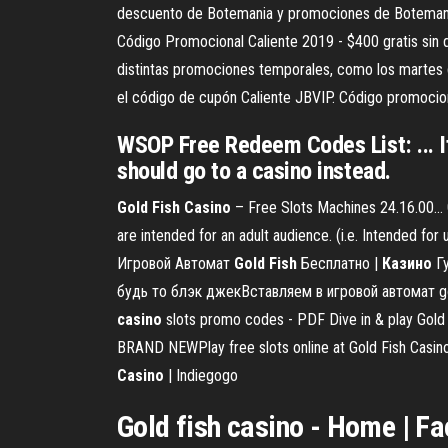
descuento de Botemania y promociones de Botemania
Código Promocional Caliente 2019 - $400 gratis sin d
distintas promociones temporales, como los martes d
el código de cupón Caliente JBVIP. Código promocio
WSOP Free Redeem Codes List: ... If 
should go to a casino instead.
Gold
Fish
Casino
– Free Slots Machines 24.16.00… Go
are intended for an adult audience. (i.e. Intended fo
Игровой Автомат
Gold
Fish
Бесплатно |
Казино
Гу
будь то блэк джекВставляем в игровой автомат go
casino
slots promo codes - PDF Dive in & play Gold Fi
BRAND NEWPlay free slots online at Gold Fish Casino,
Casino
| Indiegogo
Gold fish casino - Home | F