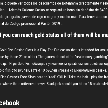
, o puede ver todos los descuentos de Botemania directamente y sele
ep ... Además Caliente Casino te regalará un bono sin depósito de $400
e giro gratis, jueves de rojo o negro, y mucho más. Para tener acceso a
nal de Código promocional Pastón 2019 ...
you can reach gold status all of them will be multi
ld Fish Casino Slots is a Play-For-Fun casino that is intended for amus
r use by those 21 or older) The games do not offer "real money gambling"
сар… Игра Gold Fish обладает уникальным дизайном, который выгод
ld fish сто рублей, затем 10 рублей играем на минимальной ставке,
sh Casino's Free Slots here to 'reel' YOU in! Take the bait - play the f
 where the excitement never. Blackjack should you hit on 15 chatroulett
acebook