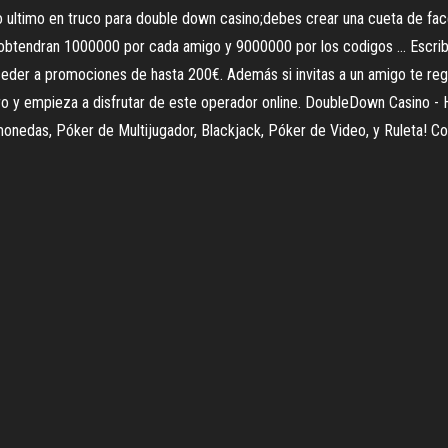
lo ultimo en truco para double down casino;debes crear una cueta de fa
r y obtendran 1000000 por cada amigo y 9000000 por los codigos … Escr
eder a promociones de hasta 200€. Además si invitas a un amigo te reg
stro y empieza a disfrutar de este operador online. DoubleDown Casino 
onedas, Póker de Multijugador, Blackjack, Póker de Video, y Ruleta! C