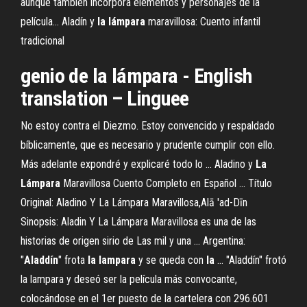
aunque también incorpora elementos y personajes de la
película... Aladín y
la
lámpara
maravillosa: Cuento infantil
tradicional
genio de la lámpara - English
translation – Linguee
No estoy contra el Diezmo. Estoy convencido y respaldado
bíblicamente, que es necesario y prudente cumplir con ello.
Más adelante expondré y explicaré todo lo ... Aladino y
La
Lámpara
Maravillosa Cuento Completo en Español ... Título
Original: Aladino Y La Lámpara Maravillosa,Alā 'ad-Dīn
Sinopsis: Aladin Y La Lámpara Maravillosa es una de las
historias de origen sirio de Las mil y una ... Argentina:
"
Aladdín
" frota
la
lampara
y se queda con
la
... "Aladdín" frotó
la lampara y deseó ser la película más convocante,
colocándose en el 1er puesto de la cartelera con 296.601