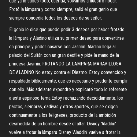
que ya lo sabes todo, querida, volvamos a nuestro hogar.
Frotó la lámpara y como siempre, salió el gran genio que
siempre concedía todos los deseos de su señor.
El genio le dice que puede pedir 3 deseos por haber frotado
la lámpara y Aladino utiliza su primer deseo para convertirse
en príncipe y poder casarse con Jasmín. Aladino llega al
palacio del Sultán con un gran desfile y pide la mano de la
princesa Jasmín. FROTANDO LA LAMPARA MARAVILLOSA
DE ALADINO No estoy contra el Diezmo. Estoy convencido y
respaldado bíblicamente, que es necesario y prudente cumplir
con ello. Más adelante expondré y explicaré todo lo referente
a este espinoso tema.Estoy rechazando decididamente, los
pactos, siembras, dadivas y otros aportes, que se exigen
continuamente a los feligreses, producto de la ambición
desmedida de un hombre desde el altar. Disney 'Aladdin'
vuelve a frotar la lámpara Disney 'Aladdin' vuelve a frotar la