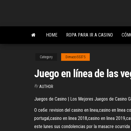
Skip
to
the
content
HOME
ROPA PARA IR A CASINO
CÓM
Category
Dimucci55375
Juego en línea de las v
By
AUTHOR
Juegos de Casino | Los Mejores Juegos de Casino Gra
О себе: revision del casino en linea,casino en linea co
portugal,casino en linea 2018,casino en linea 2019,c
este lunes sus condolencias por la masacre ocurrida