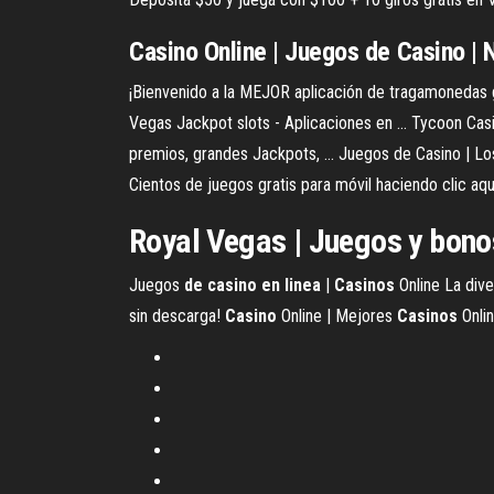
Casino Online | Juegos de Casino | 
¡Bienvenido a la MEJOR aplicación de tragamonedas 
Vegas Jackpot slots - Aplicaciones en ... Tycoon Cas
premios, grandes Jackpots, ... Juegos de Casino | Lo
Cientos de juegos gratis para móvil haciendo clic aqu
Royal Vegas | Juegos y bonos
Juegos
de
casino
en
linea
|
Casinos
Online
La dive
sin descarga!
Casino
Online | Mejores
Casinos
Onli