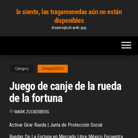
Skip
lo siento, las tragamonedas aún no están
to
disponibles
the
dreamsqbob.web.app
content
Category
Dimucci55375
Juego de canje de la rueda
de la fortuna
By
MARK ZUCKERBERG
Activar Girar Rueda | Junta de Protección Social
Ruedas De La Fortuna en Mercado Libre México Encuentra