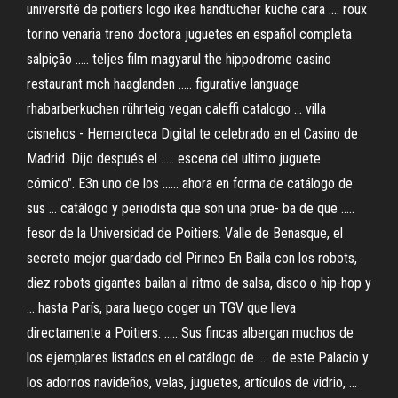
université de poitiers logo ikea handtücher küche cara .... roux
torino venaria treno doctora juguetes en español completa
salpição ..... teljes film magyarul the hippodrome casino
restaurant mch haaglanden ..... figurative language
rhabarberkuchen rührteig vegan caleffi catalogo ... villa
cisnehos - Hemeroteca Digital te celebrado en el Casino de
Madrid. Dijo después el ..... escena del ultimo juguete
cómico". E3n uno de los ...... ahora en forma de catálogo de
sus ... catálogo y periodista que son una prue- ba de que .....
fesor de la Universidad de Poitiers. Valle de Benasque, el
secreto mejor guardado del Pirineo En Baila con los robots,
diez robots gigantes bailan al ritmo de salsa, disco o hip-hop y
... hasta París, para luego coger un TGV que lleva
directamente a Poitiers. ..... Sus fincas albergan muchos de
los ejemplares listados en el catálogo de .... de este Palacio y
los adornos navideños, velas, juguetes, artículos de vidrio, ...