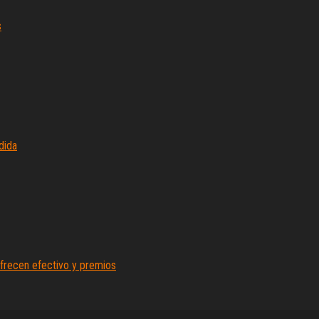
s
dida
ofrecen efectivo y premios