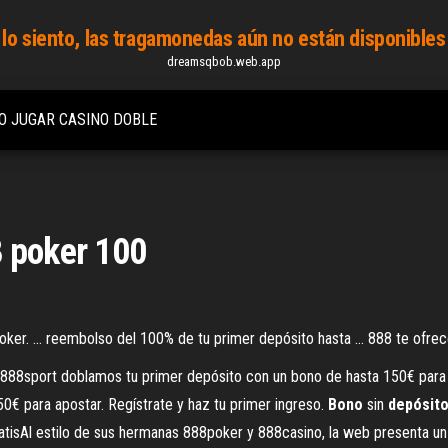
lo siento, las tragamonedas aún no están disponibles
dreamsqbob.web.app
O JUGAR CASINO DOBLE
8 poker 100
ker. ... reembolso del 100% de tu primer depósito hasta ... 888 te ofrec
 888sport doblamos tu primer depósito con un bono de hasta 150€ para a
0€ para apostar. Regístrate y haz tu primer ingreso.
Bono
sin
depósit
ratisAl estilo de sus hermanas 888poker y 888casino, la web presenta 