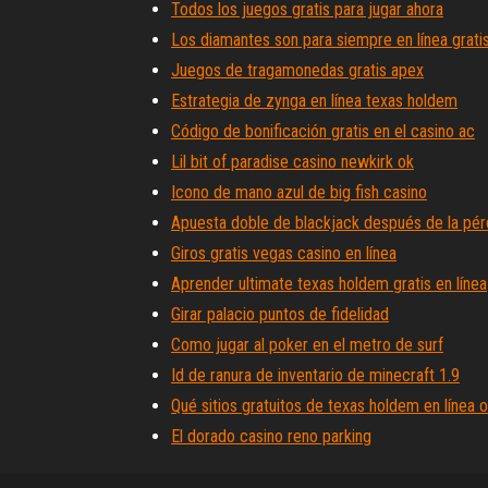
Todos los juegos gratis para jugar ahora
Los diamantes son para siempre en línea grati
Juegos de tragamonedas gratis apex
Estrategia de zynga en línea texas holdem
Código de bonificación gratis en el casino ac
Lil bit of paradise casino newkirk ok
Icono de mano azul de big fish casino
Apuesta doble de blackjack después de la pér
Giros gratis vegas casino en línea
Aprender ultimate texas holdem gratis en línea
Girar palacio puntos de fidelidad
Como jugar al poker en el metro de surf
Id de ranura de inventario de minecraft 1.9
Qué sitios gratuitos de texas holdem en línea 
El dorado casino reno parking