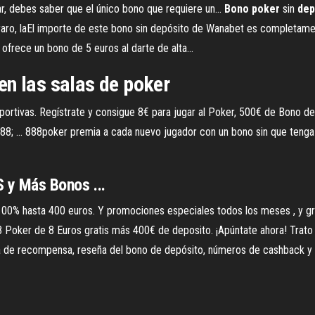
r, debes saber que el único bono que requiere un...
Bono
poker
sin
dep
 raro, laEl importe de este bono sin depósito de Wanabet es completam
ofrece un bono de 5 euros al darte de alta...
en las salas
de
poker
portivas. Regístrate y consigue 8€ para jugar al Poker, 500€ de Bono 
; ... 888poker premia a cada nuevo jugador con un bono sin que tenga 
 y Más Bonos ...
l 100% hasta 400 euros. Y promociones especiales todos los meses , y g
 Poker de 8 Euros gratis más 400€ de deposito. ¡Apúntate ahora! Trato
ma de recompensa, reseña del bono de depósito, números de cashback 